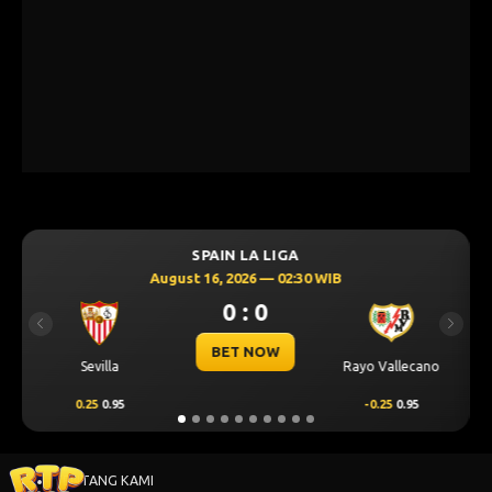
SPAIN LA LIGA
0 WIB
August 16, 2026 — 00:30 WIB
0 : 0
Previous
Next
BET NOW
Rayo Vallecano
Alaves
-0.25
0.95
0.00
0.62
TENTANG KAMI