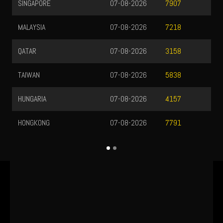
SINGAPORE
07-08-2026
7907
MALAYSIA
07-08-2026
7218
QATAR
07-08-2026
3158
TAIWAN
07-08-2026
5838
HUNGARIA
07-08-2026
4157
HONGKONG
07-08-2026
7791