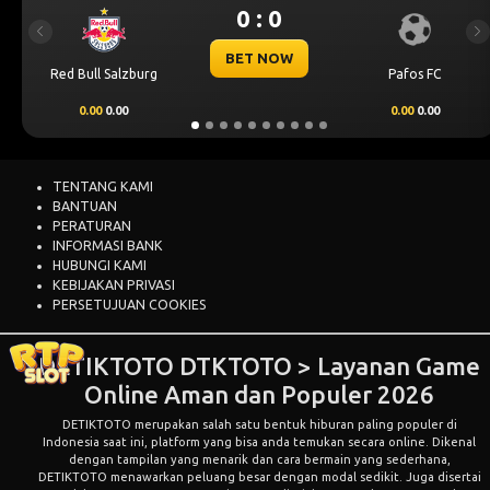
0 : 0
Previous
Ne
BET NOW
Pafos FC
Benfica
0.00
0.00
2.5
0.82
TENTANG KAMI
BANTUAN
PERATURAN
INFORMASI BANK
HUBUNGI KAMI
KEBIJAKAN PRIVASI
PERSETUJUAN COOKIES
DETIKTOTO DTKTOTO > Layanan Game
Online Aman dan Populer 2026
DETIKTOTO
merupakan salah satu bentuk hiburan paling populer di
Indonesia saat ini, platform yang bisa anda temukan secara online. Dikenal
dengan tampilan yang menarik dan cara bermain yang sederhana,
DETIKTOTO menawarkan peluang besar dengan modal sedikit. Juga disertai