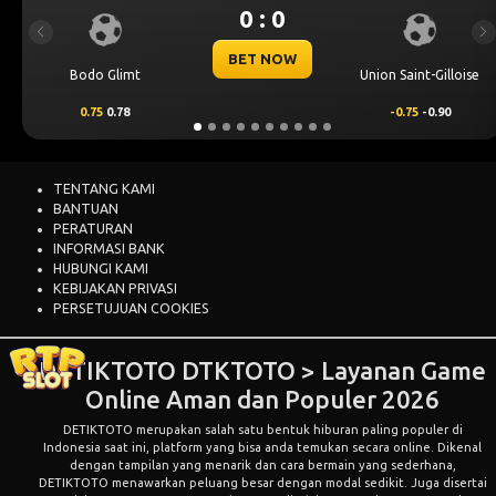
0 : 0
Previous
Ne
BET NOW
Union Saint-Gilloise
Kairat Almaty (n)
-0.75
-0.90
0.00
0.82
TENTANG KAMI
BANTUAN
PERATURAN
INFORMASI BANK
HUBUNGI KAMI
KEBIJAKAN PRIVASI
PERSETUJUAN COOKIES
DETIKTOTO DTKTOTO > Layanan Game
Online Aman dan Populer 2026
DETIKTOTO
merupakan salah satu bentuk hiburan paling populer di
Indonesia saat ini, platform yang bisa anda temukan secara online. Dikenal
dengan tampilan yang menarik dan cara bermain yang sederhana,
DETIKTOTO menawarkan peluang besar dengan modal sedikit. Juga disertai