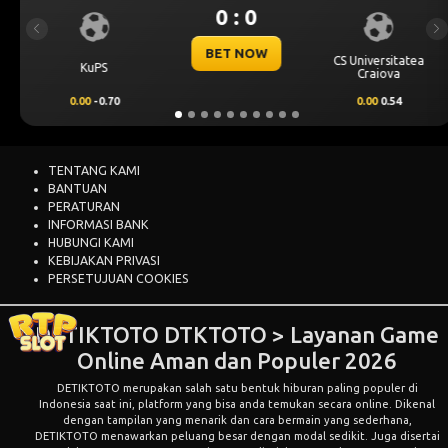
0 : 0
Previous
Ne
BET NOW
CS Universitatea
Red Bull Salzburg
Craiova
0.00
0.54
0.75
0.57
TENTANG KAMI
BANTUAN
PERATURAN
INFORMASI BANK
HUBUNGI KAMI
KEBIJAKAN PRIVASI
PERSETUJUAN COOKIES
DETIKTOTO DTKTOTO > Layanan Game
Online Aman dan Populer 2026
DETIKTOTO
merupakan salah satu bentuk hiburan paling populer di
Indonesia saat ini, platform yang bisa anda temukan secara online. Dikenal
dengan tampilan yang menarik dan cara bermain yang sederhana,
DETIKTOTO menawarkan peluang besar dengan modal sedikit. Juga disertai