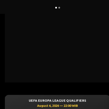
PA LEAGUE QUALIFIERS
UEFA EUROPA
 6, 2026 — 22:00 WIB
August 7