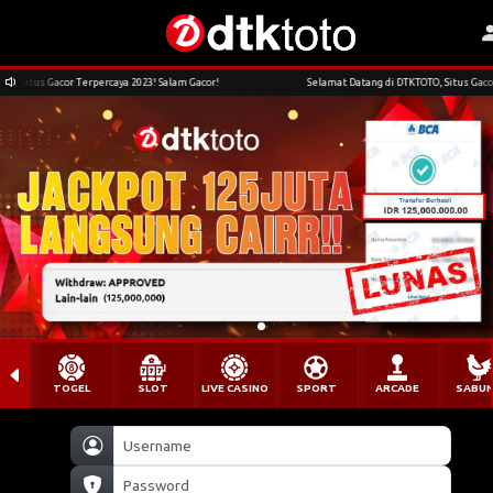
itus Gacor Terpercaya 2023! Salam Gacor!
Selamat Datang di DTKTOTO, Situs Gacor Ter
TOGEL
SLOT
LIVE CASINO
SPORT
ARCADE
SABU