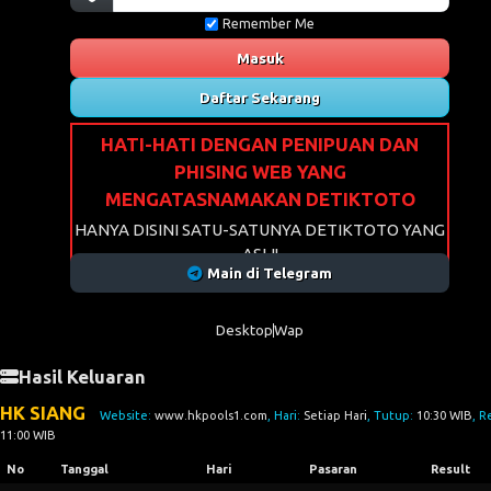
Remember Me
Masuk
Daftar Sekarang
HATI-HATI DENGAN PENIPUAN DAN
PHISING WEB YANG
MENGATASNAMAKAN DETIKTOTO
HANYA DISINI SATU-SATUNYA DETIKTOTO YANG
ASLI!
Main di Telegram
Desktop
Wap
Hasil Keluaran
HK SIANG
Website:
www.hkpools1.com
, Hari:
Setiap Hari
, Tutup:
10:30 WIB
, R
11:00 WIB
No
Tanggal
Hari
Pasaran
Result